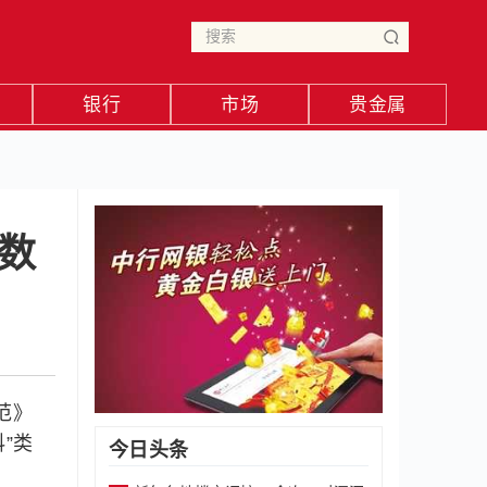
银行
市场
贵金属
数
范》
”类
今日头条