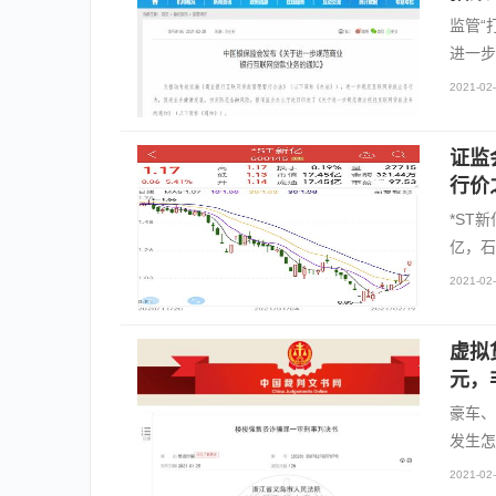
监管“
进一步
2021-02-
证监
行价
*ST
亿，石
2021-02-
虚拟
元，
豪车、
发生怎
2021-02-