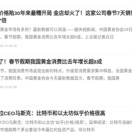
价格陷30年来最糟开局 金店却火了！这家公司春节7天销
7倍
黄金市场有多热？最新数据可以测温——据央视新闻，中国黄金协会19
，春节假期，我国黄金消费比去年增长超8成。上证报记者近日
20 17:16:10
了！春节假期我国黄金消费比去年增长超8成
节，我国消费市场呈现出新的特点，升级型消费需求集中释放。全国黄金
了消费旺季。中国黄金协会今天最新数据显示，春节假期，我国黄
20 17:01:59
拉CEO马斯克：比特币和以太坊似乎价格很高
CEO马斯克：比特币和以太坊“似乎(价格)很高”。延伸阅读：比特币涨破56
市值超两个茅台要说今年最红的投资产品，非比特币