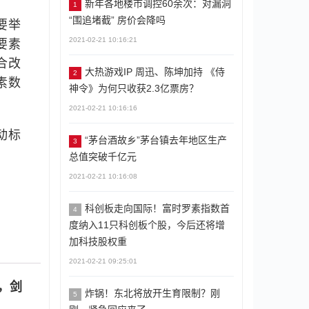
新年各地楼市调控60余次：对漏洞
1
“围追堵截” 房价会降吗
要举
2021-02-21 10:16:21
要素
合改
大热游戏IP 周迅、陈坤加持 《侍
2
素数
神令》为何只收获2.3亿票房？
2021-02-21 10:16:16
动标
“茅台酒故乡”茅台镇去年地区生产
3
总值突破千亿元
2021-02-21 10:16:08
科创板走向国际！富时罗素指数首
4
度纳入11只科创板个股，今后还将增
加科技股权重
2021-02-21 09:25:01
，剑
炸锅！东北将放开生育限制？刚
5