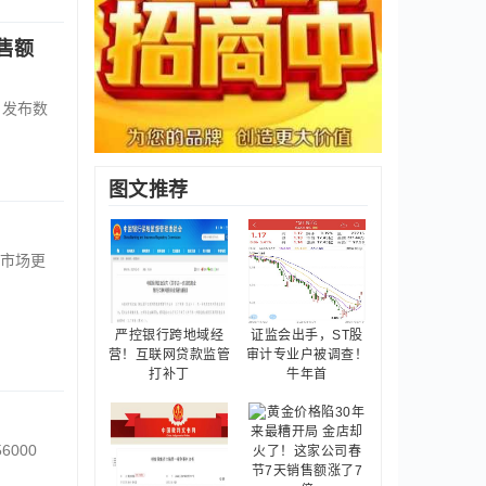
售额
日发布数
图文推荐
市场更
严控银行跨地域经
证监会出手，ST股
营！互联网贷款监管
审计专业户被调查！
打补丁
牛年首
000