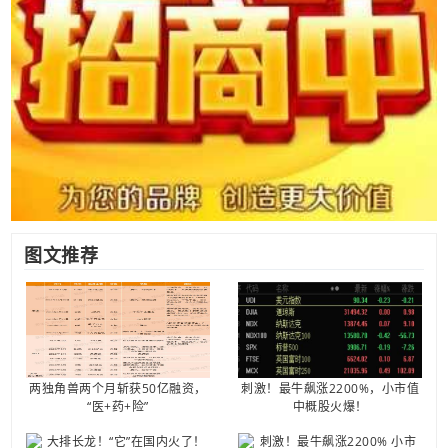
图文推荐
两独角兽两个月斩获50亿融资，
刺激！最牛飙涨2200%，小市值
“医+药+险”
中概股火爆！