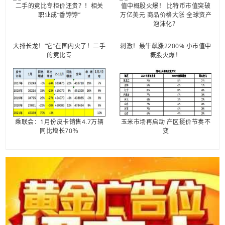
大排长龙！“它”在国内火了！二手
刺激！最牛飙涨2200% 小市值中
的竟比专
概股火爆！
乘联会：1月份皮卡销售4.7万辆
玉米市场再启动 产区挺价节奏不
同比增长70％
变