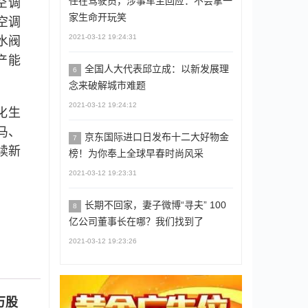
任在驾驶员，涉事车主回应：不会拿一
空调
家生命开玩笑
空调
2021-03-12 19:24:31
水阀
产能
全国人大代表邱立成：以新发展理
6
念来破解城市难题
2021-03-12 19:24:12
化生
马、
京东国际进口日发布十二大好物金
7
续新
榜！为你奉上全球早春时尚风采
2021-03-12 19:23:31
长期不回家，妻子微博“寻夫” 100
8
亿公司董事长在哪？我们找到了
2021-03-12 19:23:26
万股