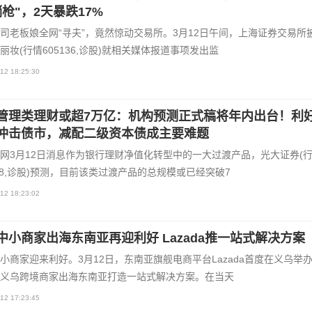
躺枪"，2天暴跌17%
司老板娘全网“寻夫”，竟然惊动交易所。3月12日午间，上海证券交易所
丽妆(行情605136,诊股)就相关媒体报道事项发出监
12 18:25:30
管理类理财或超7万亿：机构预测正式稿将年内出台！利
冲击债市，减配二级资本债成主要难题
网3月12日消息作为银行理财净值化转型中的一大过渡产品，光大证券(
788,诊股)预测，目前该类过渡产品的总规模或已经突破7
12 18:23:02
中小商家出海东南亚再迎利好 Lazada推一站式解决方案
小商家迎来利好。3月12日，东南亚旗舰电商平台Lazada首度在义乌举
义乌跨境商家出海东南亚打造一站式解决方案。在当天
12 17:23:45