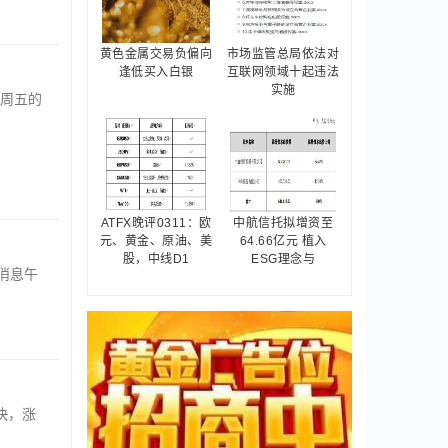
黄色金属交易负偏向
市场监管总局依法对
逢低买入白银
互联网领域十起违法
实施
周五的
ATFX晚评0311：欧
中航信托拟增资至
元、黄金、原油、美
64.66亿元 植入
股，中线D1
ESG理念与
日消息午
快，涨