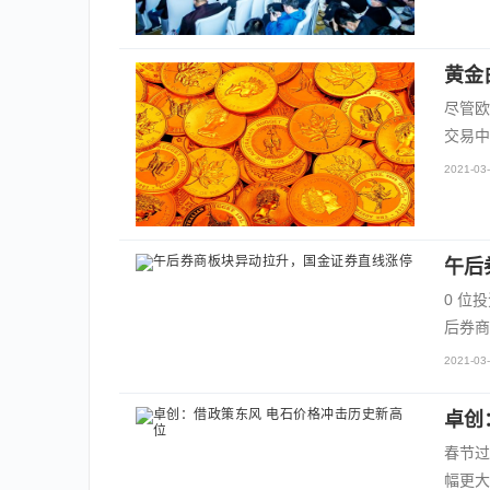
黄金
尽管欧
交易中
2021-03-
午后
0 位
后券商
2021-03-
卓创
春节过
幅更大