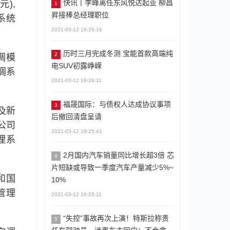
快讯丨李峰离任东风悦达起亚 柳昌
),
1
昇接棒总经理职位
系统
2021-03-12 19:26:16
历时三月完成冬测 宝能首款高端纯
2
调模
电SUV初露峥嵘
调系
2021-03-12 19:26:11
福晟国际：与债权人达成协议事项
3
及新
后撤回清盘呈请
公司
2021-03-12 19:25:41
理系
2月国内汽车销量同比增长超3倍 芯
4
片短缺或导致一季度汽车产量减少5%~
和国
10%
管理
2021-03-12 19:25:11
“失控”事故再次上演！特斯拉称责
5