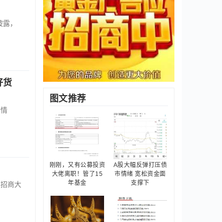
披露，
好货
图文推荐
行情
刚刚，又有公募投资
A股大幅反弹打压债
大佬离职！管了15
市情绪 宽松资金面
年基金
支撑下
办招商大