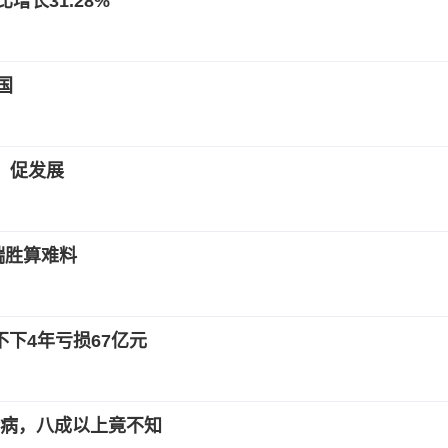
增长31.28%
国
、促发展
端胜算难料
不下4年亏损67亿元
肾病，八成以上竟不知