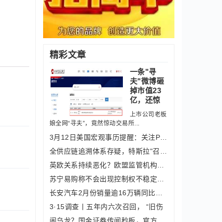
精彩文章
一条"寻
夫"微博砸
掉市值23
亿，还惊
上市公司老板
娘全网“寻夫”，竟然惊动交易所...
3月12日美国宏观事历提醒：关注PPI月率
全供应链追溯体系存疑，特斯拉"召回"落
英欧关系持续恶化？欧盟监管机构：对英
苏宁易购称不会出现控制权不稳定风险
长安汽车2月份销量逾16万辆同比增466%
3·15调查丨五年内六次召回， “旧伤
闹乌龙？国金证券传闻秒板，官方回应来