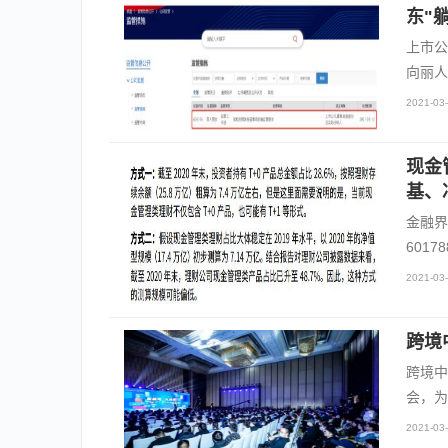
东"
上市公
向丽人
2021-03-
现金
基、
金融界
601
2021-03-
跨境
跨境中
会，为
2021-03-