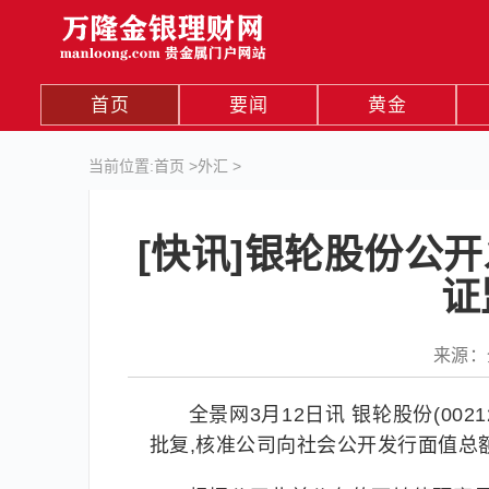
首页
要闻
黄金
当前位置:
首页
>
外汇
>
[快讯]银轮股份公
证
来源：全
全景网3月12日讯 银轮股份(002
批复,核准公司向社会公开发行面值总额