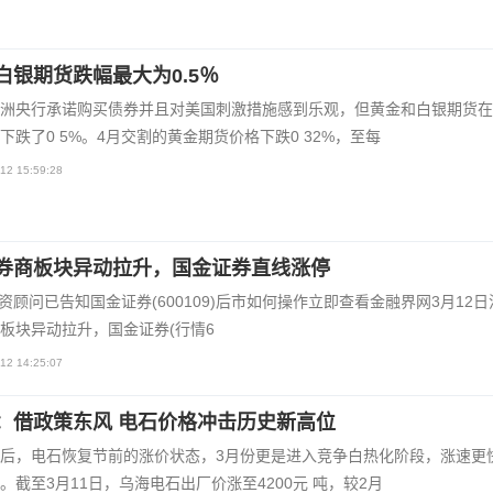
白银期货跌幅最大为0.5％
洲央行承诺购买债券并且对美国刺激措施感到乐观，但黄金和白银期货在
下跌了0 5%。4月交割的黄金期货价格下跌0 32%，至每
12 15:59:28
券商板块异动拉升，国金证券直线涨停
投资顾问已告知国金证券(600109)后市如何操作立即查看金融界网3月12
板块异动拉升，国金证券(行情6
12 14:25:07
：借政策东风 电石价格冲击历史新高位
后，电石恢复节前的涨价状态，3月份更是进入竞争白热化阶段，涨速更
。截至3月11日，乌海电石出厂价涨至4200元 吨，较2月