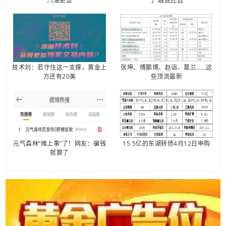
汽油更显
了 触底还远
技术刘：若守住这一支撑，黄金上
张坤、傅鹏博、赵诣、葛兰……这
方还有20美
些顶流最新
元气森林“摊上事”了！网友：骗钱
15.5亿的东湖转债4月12日申购
就算了