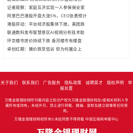
记者观察：家庭互济实现一人参保保全家
阿里巴巴港股开盘大涨5%，CEO张勇预计
港股异动：平台经济股集体下挫，美团跌
联通数科发布智慧景区AI视频分析技术助
环京楼市房价持续下跌 香河楼市有楼盘
卓创红期：猪价跌至低谷 但为何屠企上
关于我们
联系我们
广告服务
隐私政策
诚聘英才
版权声明
举
报处置
万隆金银理财网所刊载内容之知识产权为万隆金银理财网及/或相关权利人专
属所有或持有。未经许可，禁止进行转载、摘编、复制及建立镜像等任何使
用。
万隆金银理财网权所有©未经同意不得转载
中国互联网举报中心