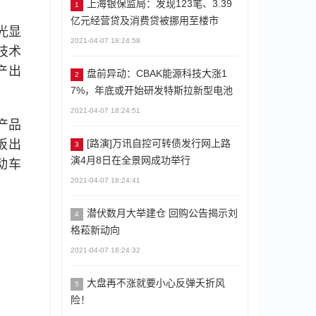
上海银保监局：发现123笔、3.39
1
亿元经营贷及消费贷被挪用至楼市
光显
2021-04-07 18:24:58
技术
产出
盘前异动：CBAK能源科技大涨1
2
7%，年底或开始研发特斯拉新型电池
2021-04-07 18:24:51
产品
[路演]万讯自控可转债发行网上路
面板出
3
演4月8日在全景网成功举行
动车
2021-04-07 18:24:41
潜伏数月大举建仓 回购公告揭示刘
4
格菘新动向
2021-04-07 18:24:32
大盘再不涨就要小心反弹夭折风
5
险！