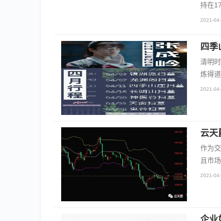
持在1
2021-04-
四季
清明时
炼得道
2021-04-
云天
作为交
且市场
2021-04-
企业