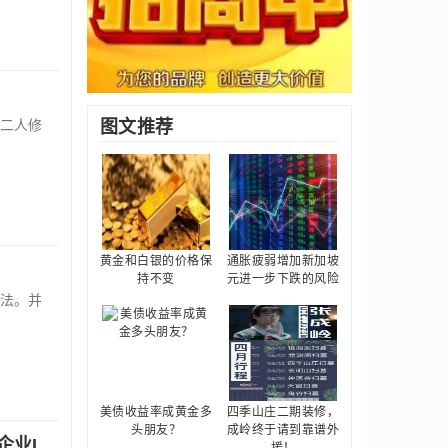
二人修
图文推荐
黄金和白银的价格保
通胀疲弱增加新加坡
持不变
元进一步下跌的风险
法。并
美债收益率成黄金多
四季山庄二期装修，
头朋友？
成岭终于请到靠谱外
企业I