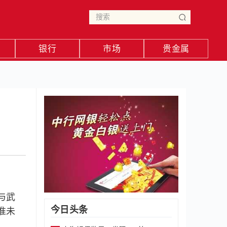
银行
市场
贵金属
与武
今日头条
准未