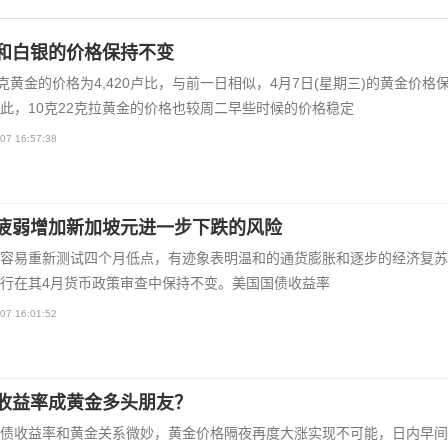
和白银的价格保持不变
2克黄金的价格为4,420卢比，与前一日相似，4月7日(星期三)的黄金价格
此，10克22克拉黄金的价格也较周二早些时候的价格稳定
07 16:57:38
疲弱增加新加坡元进一步下跌的风险
容易重新测试四个月低点，有迹象表明温和的通货膨胀和逐步的经济复苏
行在其4月货币政策审查中保持不变。美国国债收益率
07 16:01:52
收益率成黄金多头朋友？
债收益率和黄金关系微妙，黄金价格隔夜再度大涨实现不可能，日内早间