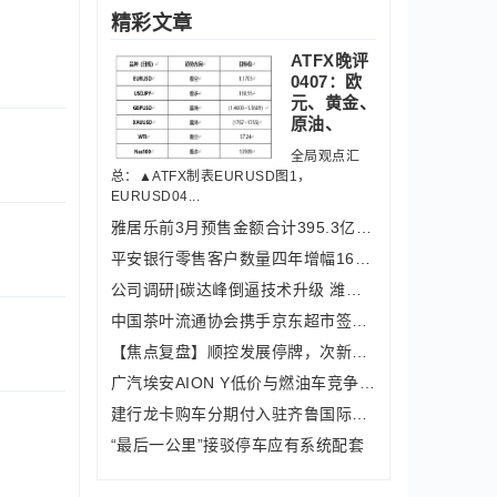
精彩文章
ATFX晚评
0407：欧
元、黄金、
原油、
全局观点汇
总：▲ATFX制表EURUSD图1，
EURUSD04...
雅居乐前3月预售金额合计395.3亿元 同
平安银行零售客户数量四年增幅165％！
公司调研|碳达峰倒逼技术升级 潍柴动
中国茶叶流通协会携手京东超市签订战略
【焦点复盘】顺控发展停牌，次新集体补
广汽埃安AION Y低价与燃油车竞争 年
建行龙卡购车分期付入驻齐鲁国际车展
“最后一公里”接驳停车应有系统配套