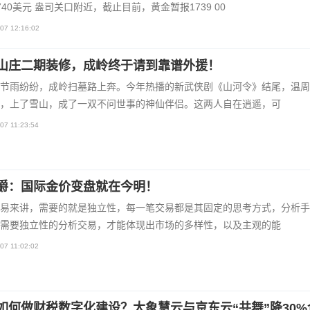
740美元 盎司关口附近，截止目前，黄金暂报1739 00
07 12:16:02
山庄二期装修，成岭终于请到靠谱外援！
节雨纷纷，成岭扫墓路上奔。今年热播的新武侠剧《山河令》结尾，温周
，上了雪山，成了一双不问世事的神仙伴侣。这两人自在逍遥，可
07 11:23:54
爵：国际金价变盘就在今明！
易来讲，需要的就是独立性，每一笔交易都是其固定的思考方式，分析手
需要独立性的分析交易，才能体现出市场的多样性，以及主观的能
07 11:02:02
如何做财税数字化建设？大象慧云与京东云“共舞”降30%